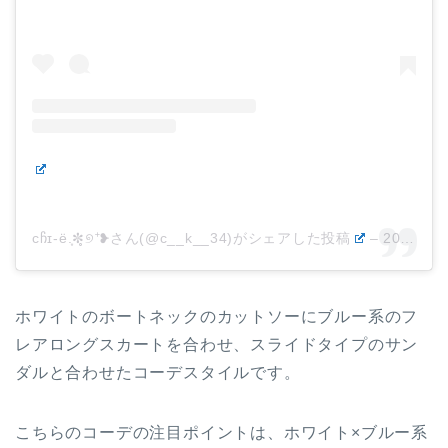
cჩɪ‐ë.͙✼̥୭⁺❥ さん(@c__k__34)がシェアした投稿
–
2019年 5月月3日午後3時25分PDT
ホワイトのボートネックのカットソーにブルー系のフ
レアロングスカートを合わせ、スライドタイプのサン
ダルと合わせたコーデスタイルです。
こちらのコーデの注目ポイントは、ホワイト×ブルー系