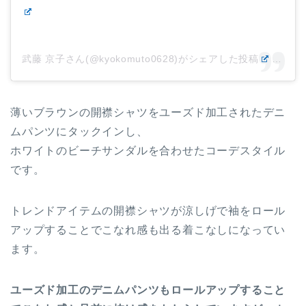
武藤 京子さん(@kyokomuto0628)がシェアした投稿
–
201
薄いブラウンの開襟シャツをユーズド加工されたデニ
ムパンツにタックインし、
ホワイトのビーチサンダルを合わせたコーデスタイル
です。
トレンドアイテムの開襟シャツが涼しげで袖をロール
アップすることでこなれ感も出る着こなしになってい
ます。
ユーズド加工のデニムパンツもロールアップすること