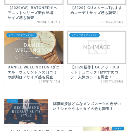
【2020AW】BATONERモヘ
【2020】GUスムースTおすす
アニットシリーズ新作登場！
めコーデ！サイズ感も調査！
サイズ感も調査！
2020年10月25日
2020年6月24日
レディースファッション
レディースファッション
DANIEL WELLINGTON /ダニ
【2020新作】GUノットスリ
エル・ウェリントンの口コミ
ットチュニックTおすすめコー
や評判は？サイズ感も調査！
デ！人気カラーも調査！
2019年7月13日
2020年5月24日
就職面接はどんなメンズスーツの色がい
い？シャツやネクタイの色も調査！