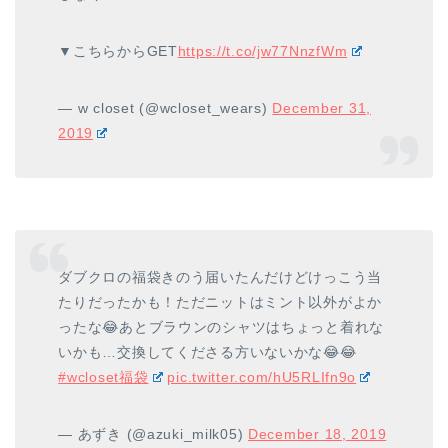
▼こちらからGET
https://t.co/jw77NnzfWm
— w closet (@wcloset_wears)
December 31,
2019
ダブクロの福袋きのう届いたんだけどけっこう当
たりだったかも！ただニットはミント以外がよか
ったな😂あとブラウンのシャツはちょっと着れな
いかも…交換してくださる方いないかな😂😂
#wcloset福袋
pic.twitter.com/hU5RLIfn9o
— あずき (@azuki_milk05)
December 18, 2019