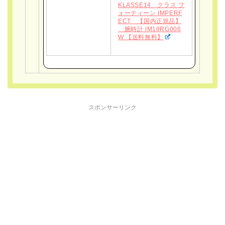
KLASSE14 クラス フ
ォーティーン IMPERF
ECT 【国内正規品】
腕時計 IM18RG006
W 【送料無料】
スポンサーリンク