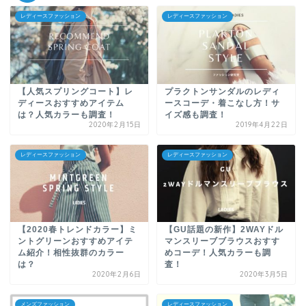
レディースファッション
レディースファッション
【人気スプリングコート】レ
プラクトンサンダルのレディ
ディースおすすめアイテム
ースコーデ・着こなし方！サ
は？人気カラーも調査！
イズ感も調査！
2020年2月15日
2019年4月22日
レディースファッション
レディースファッション
【2020春トレンドカラー】ミ
【GU話題の新作】2WAYドル
ントグリーンおすすめアイテ
マンスリーブブラウスおすす
ム紹介！相性抜群のカラー
めコーデ！人気カラーも調
は？
査！
2020年2月6日
2020年3月5日
メンズファッション
レディースファッション