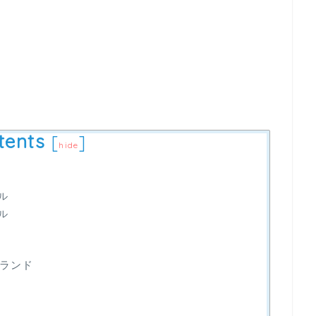
tents
[
]
hide
ル
ル
ランド