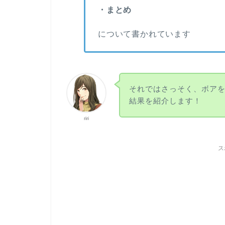
・まとめ
について書かれています
それではさっそく、ボア
結果を紹介します！
riri
ス