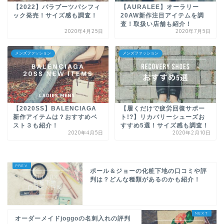
【2022】パラブーツパシフィ
【AURALEE】オーラリー
ック発売！サイズ感も調査！
20AW新作注目アイテムを調
査！取扱い店舗も紹介！
2020年4月25日
2020年7月5日
メンズファッション
メンズファッション
【2020SS】BALENCIAGA
【履くだけで疲労回復サポー
新作アイテムは？おすすめベ
ト!?】リカバリーシューズお
スト３も紹介！
すすめ5選！サイズ感も調査！
2020年4月5日
2020年2月10日
ポール＆ジョーの化粧下地の口コミや評
判は？どんな種類があるのかも紹介！
オーダーメイドjoggoの名刺入れの評判