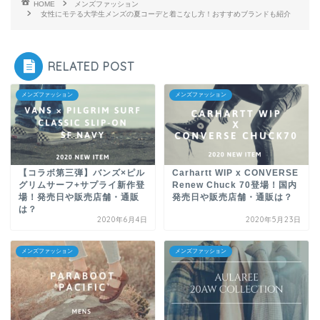
HOME
メンズファッション
女性にモテる大学生メンズの夏コーデと着こなし方！おすすめブランドも紹介
RELATED POST
メンズファッション
メンズファッション
【コラボ第三弾】バンズ×ピル
Carhartt WIP x CONVERSE
グリムサーフ+サプライ新作登
Renew Chuck 70登場！国内
場！発売日や販売店舗・通販
発売日や販売店舗・通販は？
は？
2020年6月4日
2020年5月23日
メンズファッション
メンズファッション