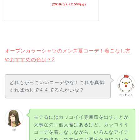
(2019/5/2 22:50時点)
オープンカラーシャツのメンズ夏コーデ！着こなし方
やおすすめの色は？2
どれもかっこいいコーデやな！これを真似
すればわしでももてるんかいな？
コッちゃん
モテるにはカッコイイ雰囲気を出すことが
大事なの！個人差はあるけど、カッコイイ
riri
コーデを着こなしながら、いろんなアイテ
ムの勉強をして本当のお洒落が身についた