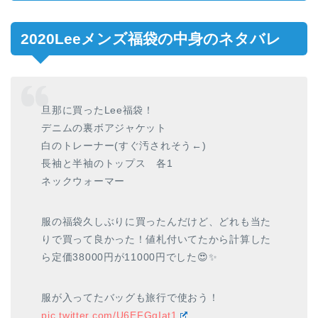
2020Leeメンズ福袋の中身のネタバレ
旦那に買ったLee福袋！
デニムの裏ボアジャケット
白のトレーナー(すぐ汚されそう←)
長袖と半袖のトップス 各1
ネックウォーマー
服の福袋久しぶりに買ったんだけど、どれも当た
りで買って良かった！値札付いてたから計算した
ら定価38000円が11000円でした😍✨
服が入ってたバッグも旅行で使おう！
pic.twitter.com/U6EFGqIat1