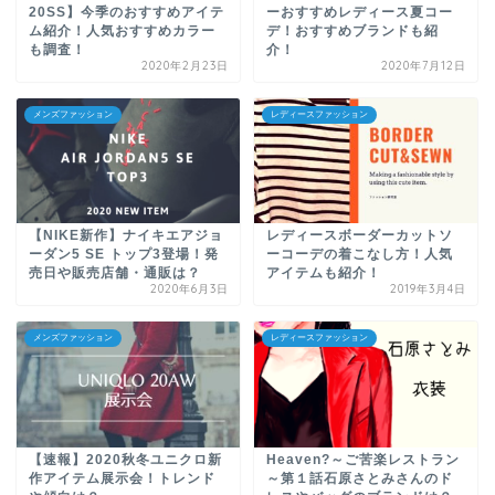
20SS】今季のおすすめアイテ
ーおすすめレディース夏コー
ム紹介！人気おすすめカラー
デ！おすすめブランドも紹
も調査！
介！
2020年2月23日
2020年7月12日
メンズファッション
レディースファッション
【NIKE新作】ナイキエアジョ
レディースボーダーカットソ
ーダン5 SE トップ3登場！発
ーコーデの着こなし方！人気
売日や販売店舗・通販は？
アイテムも紹介！
2020年6月3日
2019年3月4日
メンズファッション
レディースファッション
【速報】2020秋冬ユニクロ新
Heaven?～ご苦楽レストラン
作アイテム展示会！トレンド
～第１話石原さとみさんのド