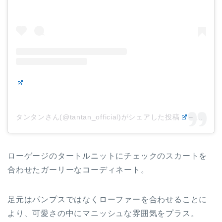
タンタンさん(@tantan_official)がシェアした投稿
–
2019
ローゲージのタートルニットにチェックのスカートを
合わせたガーリーなコーディネート。
足元はパンプスではなくローファーを合わせることに
より、可愛さの中にマニッシュな雰囲気をプラス。