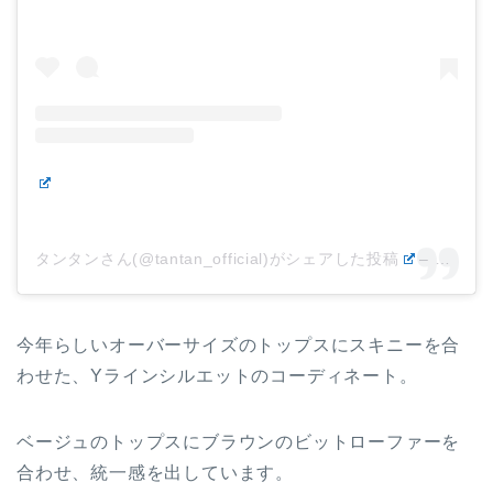
タンタンさん(@tantan_official)がシェアした投稿
–
2019
今年らしいオーバーサイズのトップスにスキニーを合
わせた、Yラインシルエットのコーディネート。
ベージュのトップスにブラウンのビットローファーを
合わせ、統一感を出しています。