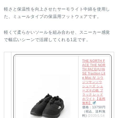
軽さと保温性を向上させたサーモライト中綿を使用し
た、ミュールタイプの保温用フットウェアです。
軽くて柔らかいソールを組み合わせ、スニーカー感覚
で幅広いシーンで活躍してくれる1足です。
THE NORTH F
ACE THE NOR
TH FACE/(U)N
SE Traction Lit
e Moc lV コウ
ジツサンソウ
シューズ シュ
ーズその他 ブ
ラック レッド
ホワイト【送料
無料】
価格：13750円
（税込、送料無
料)
(2020/1/14