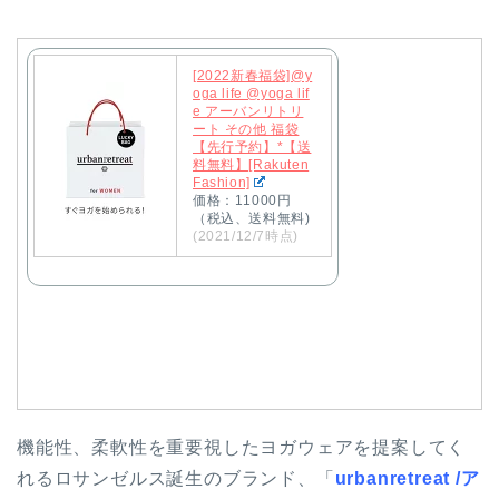
[2022新春福袋]@y
oga life @yoga lif
e アーバンリトリ
ート その他 福袋
【先行予約】*【送
料無料】[Rakuten
Fashion]
価格：11000円
（税込、送料無料)
(2021/12/7時点)
機能性、柔軟性を重要視したヨガウェアを提案してく
れるロサンゼルス誕生のブランド、「
urbanretreat /ア