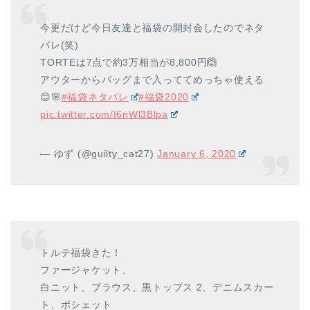
今更だけど今日友達と福袋の開封会したのでネタ
バレ(笑)
TORTEは7点で約3万相当が8,800円🙆
アウターからバッグまで入っててめっちゃ使える
😊🌸
#福袋ネタバレ
#福袋2020
pic.twitter.com/I6nWl3Blpa
— ゆず (@guilty_cat27)
January 6, 2020
トルテ福袋きた！
ファージャケット、
白ニット、ブラウス、黒トップス 2、デニムスカー
ト、ポシェット