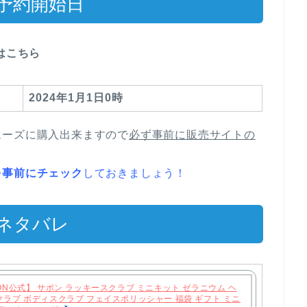
や予約開始日
はこちら
2024
年1月1日0時
ムーズに購入出来ますので
必ず事前に販売サイトの
を事前にチェック
しておきましょう！
やネタバレ
ON公式】 サボン ラッキースクラブ ミニキット ゼラニウム ヘ
クラブ ボディスクラブ フェイスポリッシャー 福袋 ギフト ミニ