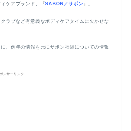
ディケアブランド、『
SABON／サボン
』。
スクラブなど有意義なボディケアタイムに欠かせな
うに、例年の情報を元にサボン福袋についての情報
ポンサーリンク