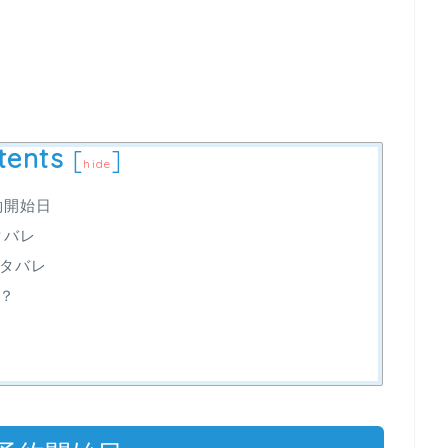
tents
[
]
hide
約開始日
タバレ
タバレ
？