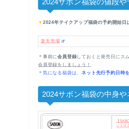
2024サボン福袋の値段
▼
2024年テイクアップ福袋の予約開始日
楽天市場
＊事前に
会員登録
しておくと発売日にス
会員登録をしましょう！
＊気になる福袋は、
ネット先行予約日時
2024サボン福袋の中身
【SAB
ッドス