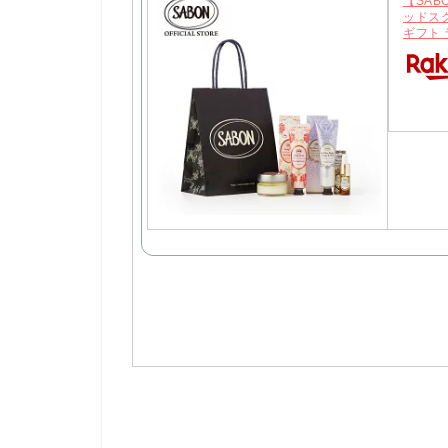
【SAB
ッドス
ギフト