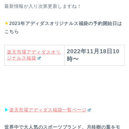
最新情報が入り次第更新しますね！
▼
2023年アディダスオリジナルス福袋の予約開始日は
こちら
2022年11月18日10
楽天市場アディダスオリ
ジナルス福袋
時〜
▶︎
楽天市場アディダス福袋一覧ページ
世界中で大人気のスポーツブランド、月桂樹の葉をモ