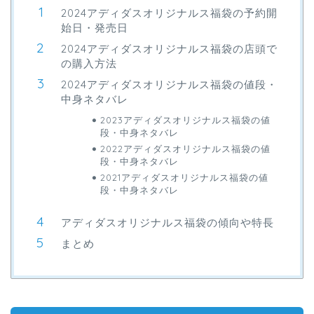
2024アディダスオリジナルス福袋の予約開
始日・発売日
2024アディダスオリジナルス福袋の店頭で
の購入方法
2024アディダスオリジナルス福袋の値段・
中身ネタバレ
2023アディダスオリジナルス福袋の値
段・中身ネタバレ
2022アディダスオリジナルス福袋の値
段・中身ネタバレ
2021アディダスオリジナルス福袋の値
段・中身ネタバレ
アディダスオリジナルス福袋の傾向や特長
まとめ