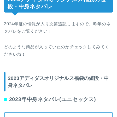
段・中身ネタバレ
2024年度の情報が入り次第追記しますので、昨年のネ
タバレをご覧ください！
どのような商品が入っていたのかチェックしてみてく
ださいね！
2023アディダスオリジナルス福袋の値段・中
身ネタバレ
■
2023年中身ネタバレ(ユニセックス)