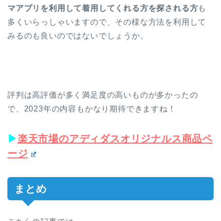
マアプリを利用して着用してくれる方を探される方
も
多くいらっしゃいますので、その様な方法を利用して
みるのも良いのではないでしょうか。
評判は高評価が多く満足度の高いものが多かったの
で、2023年の内容もかなり期待できますね！
▶︎
楽天市場のアディダスオリジナルス商品ペ
ージ
まとめ