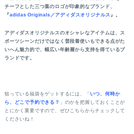
チーフとした三つ葉のロゴが印象的なブランド、
『
adidas Originals／アディダスオリジナルス
』。
アディダスオリジナルスのオシャレなアイテムは、ス
ポーツシーンだけではなく普段着使いもできる点がた
いへん魅力的で、幅広い年齢層から支持を得ているブ
ランドです。
狙っている福袋をゲットするには、「
いつ、何時か
ら、どこで予約できる？
」のかを把握しておくことが
とにかく重要ですので、ぜひこちらからチェックして
くださいね！