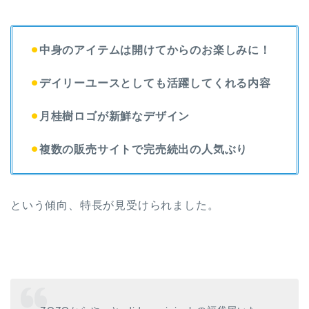
⚫︎
中身のアイテムは開けてからのお楽しみに！
⚫︎
デイリーユースとしても活躍してくれる内容
⚫︎
月桂樹ロゴが新鮮なデザイン
⚫︎
複数の販売サイトで完売続出の人気ぶり
という傾向、特長が見受けられました。