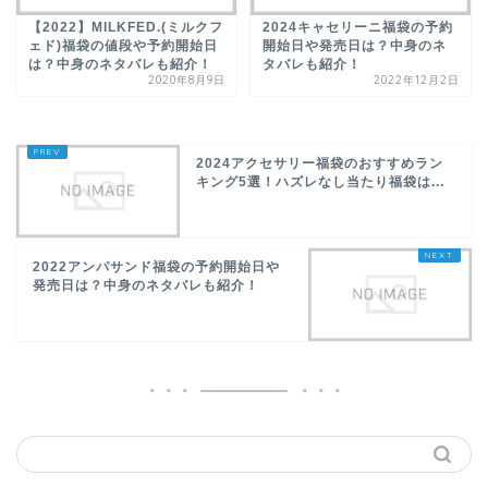
【2022】MILKFED.(ミルクフ
2024キャセリーニ福袋の予約
ェド)福袋の値段や予約開始日
開始日や発売日は？中身のネ
は？中身のネタバレも紹介！
タバレも紹介！
2020年8月9日
2022年12月2日
2024アクセサリー福袋のおすすめラン
キング5選！ハズレなし当たり福袋は...
2022アンパサンド福袋の予約開始日や
発売日は？中身のネタバレも紹介！