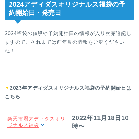
2024アディダスオリジナルス福袋の予
約開始日・発売日
2024福袋の値段や予約開始日の情報が入り次第追記し
ますので、それまでは前年度の情報をご覧ください
ね！
▼
2023年アディダスオリジナルス福袋の予約開始日は
こちら
2022年11月18日10
楽天市場アディダスオリ
ジナルス福袋
時〜