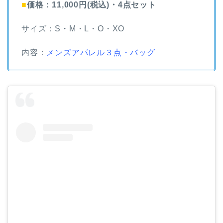
■
価格：11,000円(税込)・4点セット
サイズ：S・M・L・O・XO
内容：
メンズアパレル３点・バッグ