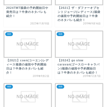
2024TMT福袋の予約開始日や
【2021】ザ・ダファーオブセ
発売日は？中身のネタバレも
ントジョージ(レディース)福袋
紹介！
の値段や予約開始日は？中身
のネタバレも紹介！
2023年11月10日
2019年9月16日
福袋
福袋
【2021】coen(コーエン)レデ
【2024】go slow
ィース福袋の値段や予約開始
caravan(ゴースローキャラバ
日は？中身のネタバレも紹
ン)福袋の値段や予約開始日
介！
は？中身のネタバレも紹介！
2019年9月2日
2019年12月7日
福袋
福袋