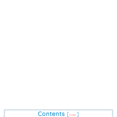
Contents
[
]
hide