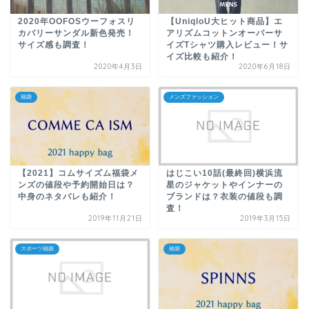
2020年OOFOSウーフォスリ
【UniqloU大ヒット商品】エ
カバリーサンダル新色発売！
アリズムコットンオーバーサ
サイズ感も調査！
イズTシャツ購入レビュー！サ
イズ比較も紹介！
2020年4月3日
2020年6月18日
福袋
メンズファッション
【2021】コムサイズム福袋メ
はじこい10話(最終回)横浜流
ンズの値段や予約開始日は？
星のジャケットやインナーの
中身のネタバレも紹介！
ブランドは？衣装の値段も調
査！
2019年11月21日
2019年3月15日
スポーツ福袋
福袋