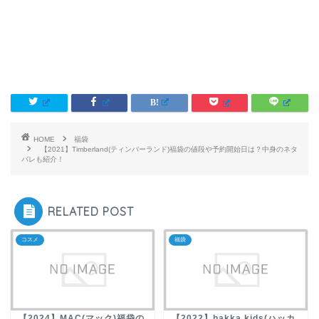
HOME
福袋
【2021】Timberland(ティンバーランド)福袋の値段や予約開始日は？中身のネタ
バレも紹介！
RELATED POST
コスメ
福袋
【2024】MAC(マック)福袋の
【2022】hakka kids(ハッカ