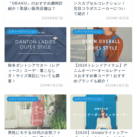
「OBAKU」のおすすめ腕時計
ンスカプセルコレクション！
紹介！取扱い販売店舗は？
注目コラボスニーカーについ
て紹介！
2020年8月7日
2020年1月31日
レディースファッション
レディースファッション
秋冬ダントンアウター（レデ
【2020トレンドアイテム】デ
ィース）コーデ・着こなし
ニムオーバーオールレディー
方！サイズ表記についても調
スおすすめ春コーデ！おすす
査！
めブランドも紹介！
2019年7月23日
2020年2月21日
レディースファッション
レディースファッション
男性にモテる30代の女性ファ
【2020】Uniqloライトシアー