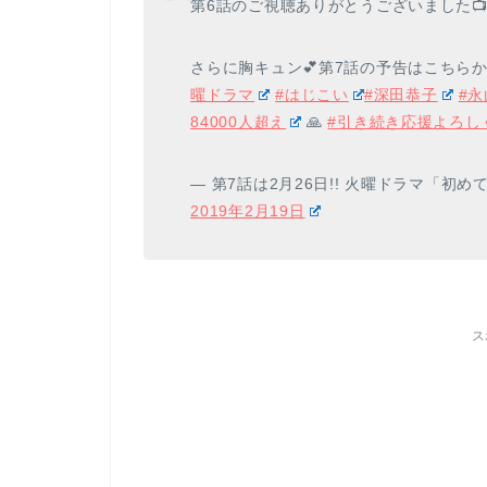
第6話のご視聴ありがとうございました📺❣
さらに胸キュン💕第7話の予告はこちらか
曜ドラマ
#はじこい
#深田恭子
#
84000人超え
🙏
#引き続き応援よろし
— 第7話は2月26日!! 火曜ドラマ「初めて恋
2019年2月19日
ス