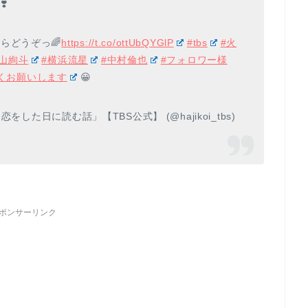
️
らどうぞっ🌈
https://t.co/ottUbQYGlP
#tbs
#火
永山絢斗
#横浜流星
#中村倫也
#フォロワー様
くお願いします
😀
をした日に読む話」【TBS公式】 (@hajikoi_tbs)
ポンサーリンク