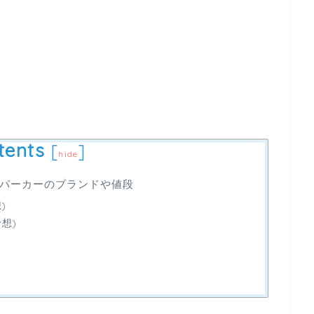
tents
[
]
hide
パーカーのブランドや値段
)
想)