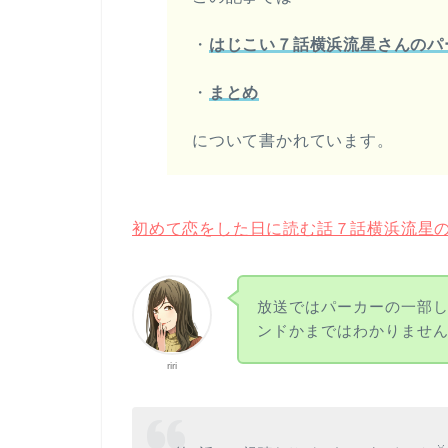
・
はじこい７話横浜流星さんのパ
・
まとめ
について書かれています。
初めて恋をした日に読む話７話横浜流星
放送ではパーカーの一部
ンドかまではわかりませ
riri