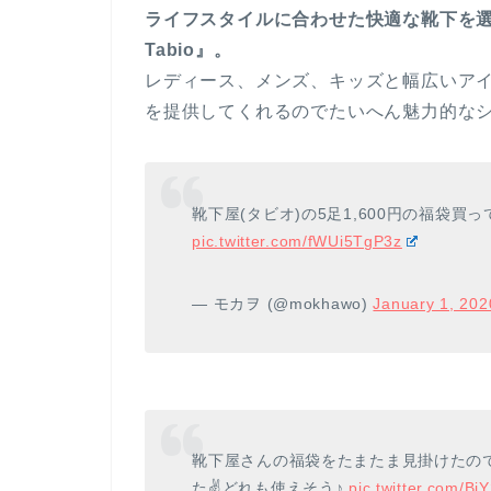
ライフスタイルに合わせた快適な靴下を
Tabio』。
レディース、メンズ、キッズと幅広いア
を提供してくれるのでたいへん魅力的な
靴下屋(タビオ)の5足1,600円の福袋
pic.twitter.com/fWUi5TgP3z
— モカヲ (@mokhawo)
January 1, 202
靴下屋さんの福袋をたまたま見掛けたので
た✌️どれも使えそう♪
pic.twitter.com/B