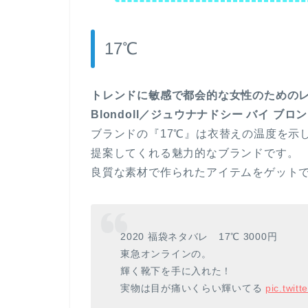
17℃
トレンドに敏感で都会的な女性のためのレ
Blondoll／ジュウナナドシー バイ ブ
ブランドの『17℃』は衣替えの温度を示
提案してくれる魅力的なブランドです。
良質な素材で作られたアイテムをゲット
2020 福袋ネタバレ 17℃ 3000円
東急オンラインの。
輝く靴下を手に入れた！
実物は目が痛いくらい輝いてる
pic.twit