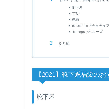
靴下屋
17℃
福助
tutuanna /チュチュ
Honeys /ハニーズ
まとめ
【2021】靴下系福袋の
靴下屋