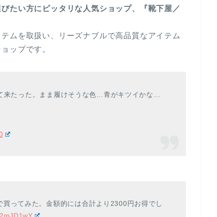
選びたい方にピッタリな人気ショップ、『靴下屋／
イテムを取扱い、リーズナブルで高品質なアイテム
ショップです。
買って来たった。まま履けそうな色…青がキツイかな…
0
買ってみた。金額的には合計より2300円お得でし
iY2mJD1wY