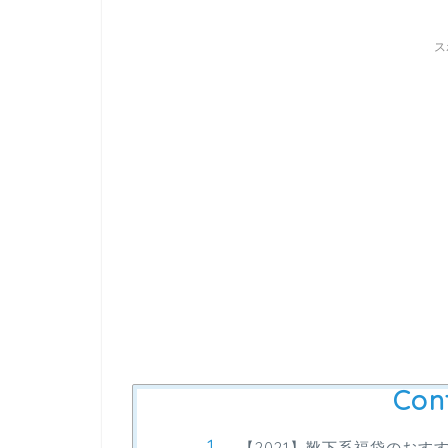
ス
Con
【2021】靴下系福袋のおす