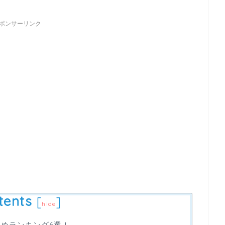
ポンサーリンク
tents
[
]
hide
すめランキング6選！