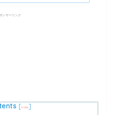
ポンサーリンク
tents
[
]
hide