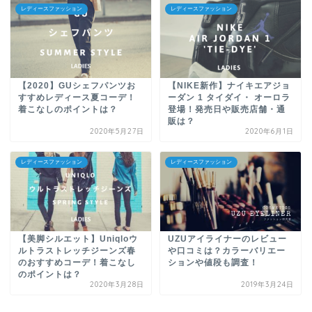
レディースファッション
レディースファッション
【2020】GUシェフパンツお
【NIKE新作】ナイキエアジョ
すすめレディース夏コーデ！
ーダン 1 タイダイ・ オーロラ
着こなしのポイントは？
登場！発売日や販売店舗・通
販は？
2020年5月27日
2020年6月1日
レディースファッション
レディースファッション
【美脚シルエット】Uniqloウ
UZUアイライナーのレビュー
ルトラストレッチジーンズ春
や口コミは？カラーバリエー
のおすすめコーデ！着こなし
ションや値段も調査！
のポイントは？
2020年3月28日
2019年3月24日