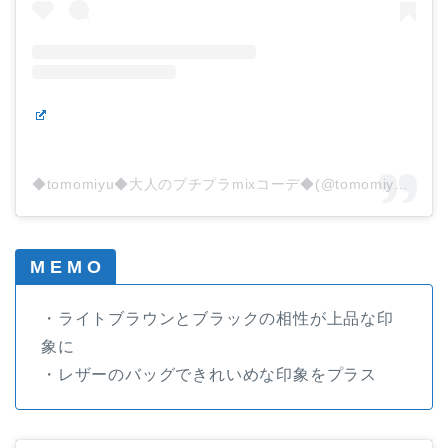
◆tomomiyu◆大人のプチプラmixコーデ◆(@tomomiyu0920)がシェアした投稿
M E M O
・ライトブラウンとブラックの相性が上品な印
象に
・レザーのバッグできれいめな印象をプラス