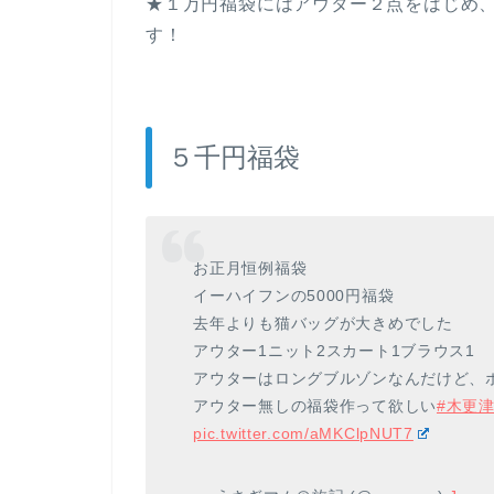
★１万円福袋にはアウター２点をはじめ
す！
５千円福袋
お正月恒例福袋
イーハイフンの5000円福袋
去年よりも猫バッグが大きめでした
アウター1ニット2スカート1ブラウス1
アウターはロングブルゾンなんだけど、
アウター無しの福袋作って欲しい
#木更
pic.twitter.com/aMKClpNUT7