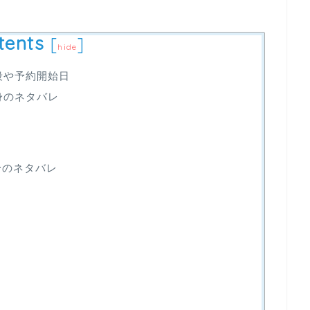
tents
[
]
hide
段や予約開始日
身のネタバレ
身のネタバレ