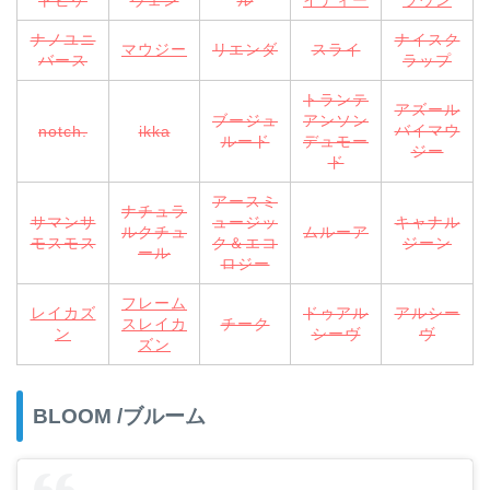
トピケ
ウェン
ル
イディー
ラウン
ナノユニ
ナイスク
マウジー
リエンダ
スライ
バース
ラップ
トランテ
アズール
ブージュ
アンソン
バイマウ
notch.
ikka
ルード
デュモー
ジー
ド
アースミ
ナチュラ
サマンサ
ュージッ
キャナル
ルクチュ
ムルーア
モスモス
ク＆エコ
ジーン
ール
ロジー
フレーム
レイカズ
ドゥアル
アルシー
スレイカ
チーク
ン
シーヴ
ヴ
ズン
BLOOM /ブルーム