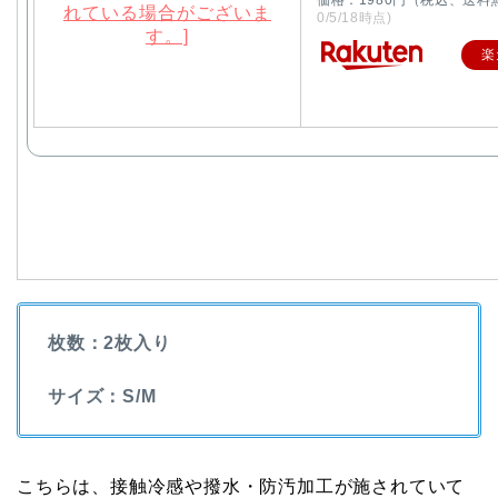
価格：1980円（税込、送料
0/5/18時点)
楽
枚数：2枚入り
サイズ：S/M
こちらは、接触冷感や撥水・防汚加工が施されていて