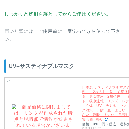
しっかりと洗剤を落としてからご使用ください。
届いた際には、ご使用前に一度洗ってから使って下さ
い。
UV+サスティナブルマスク
日本製 サスティナブルマス
料 2枚入り 洗って繰り
る 男女兼用 2層構造 
ト 吸水速乾 メンズ レ
立体 UV 洗える マス
ス対策 予防 夏 涼しい
ない 呼吸しやすい 息苦
安心感 軽い
価格：3960円（税込、送料
0/5/18時点)