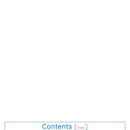
Contents
[
]
hide