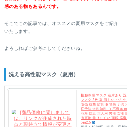
感のある物もあるんです。
そこでこの記事では、オススメの夏用マスクをご紹介
いたします。
よろしればご参考にしてくださいね。
洗える高性能マスク（夏用）
接触冷感 マスク 在庫あり 洗
マスク 2枚 夏 涼しい ひん
販売 抗菌 防臭 個包装 子供 
症予防 送料無料 白 不織布 m
花粉 防止 大人用 男性 女性 
有害物 曇りにくい 面膜 病毒
pm2.5