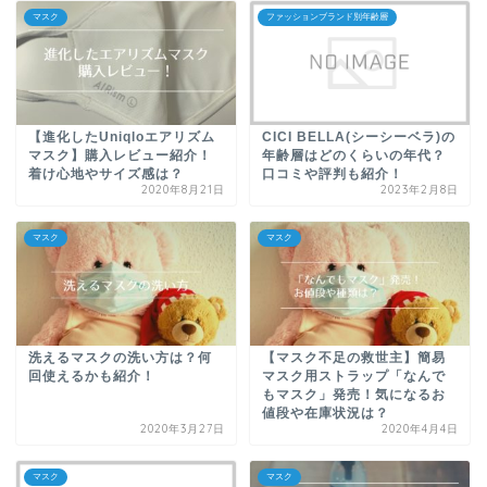
マスク
ファッションブランド別年齢層
【進化したUniqloエアリズム
CICI BELLA(シーシーベラ)の
マスク】購入レビュー紹介！
年齢層はどのくらいの年代？
着け心地やサイズ感は？
口コミや評判も紹介！
2020年8月21日
2023年2月8日
マスク
マスク
洗えるマスクの洗い方は？何
【マスク不足の救世主】簡易
回使えるかも紹介！
マスク用ストラップ「なんで
もマスク」発売！気になるお
値段や在庫状況は？
2020年3月27日
2020年4月4日
マスク
マスク