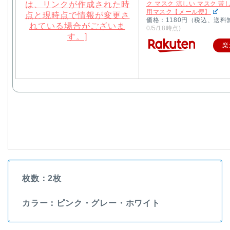
ク マスク 涼しい マスク 苦
用マスク【メール便】
価格：1180円（税込、送料
0/5/18時点)
楽
枚数：2枚
カラー：ピンク・グレー・ホワイト