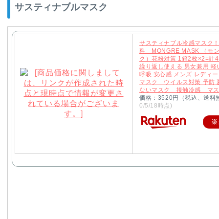
サスティナブルマスク
サスティナブル冷感マスク！
料 MONGRE MASK （モ
ク）花粉対策 1箱2枚×2=計
繰り返し使える 男女兼用 軽
呼吸 安心感 メンズ レディー
マスク ウイルス対策 予防
ないマスク 接触冷感 マ
価格：3520円（税込、送料
0/5/18時点)
楽