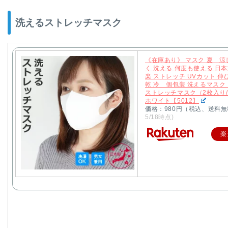
洗えるストレッチマスク
《在庫あり》 マスク 夏 
く 洗える 何度も使える 日
楽 ストレッチ UVカット 伸
乾 冷 個包装 洗えるマスク
ストレッチマスク（2枚入り/
ホワイト【5012】
価格：980円（税込、送料無
5/18時点)
楽