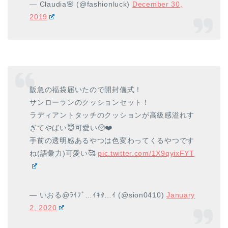
— Claudia🌸 (@fashionluck)
December 30,
2019
阪急の福袋届いたので開封儀式！
サンローランのクッションセット！
ラディアントタッチのクッションが高級感溢れす
ぎてやばい😇可愛い🥺❤️
手前の透明感あるやつは色変わってくるやつです
ね(語彙力)可愛い🥰
pic.twitter.com/1X9qyixFYT
— いおる@ﾗｲﾌﾞ…ｲｷﾀ…ｲ (@sion0410)
January
2, 2020