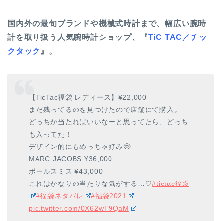
国内外の最旬ブランドや機械式時計まで、幅広い腕時
計を取り扱う人気腕時計ショップ、『
TiC TAC／チッ
クタック
』。
【TicTac福袋 レディース】¥22,000
まだ残ってるのを見つけたので店舗にて購入。
どっちか当たればいいなーと思ってたら、どっち
も入ってた！
デザイン的にもめっちゃ好み🥺
MARC JACOBS ¥36,000
ポールスミス ¥43,000
これはかなりの当たりな気がする…♡
#tictac福袋
#福袋ネタバレ
#福袋2021
pic.twitter.com/0X62wT9QaM