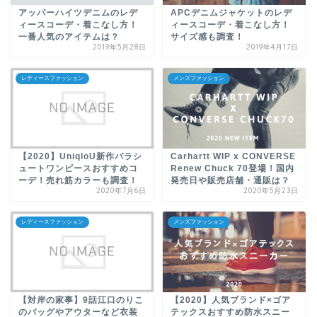
アッパーハイツデニムのレデ
APCデニムジャケットのレデ
ィースコーデ・着こなし方！
ィースコーデ・着こなし方！
一番人気のアイテムは？
サイズ感も調査！
2019年5月28日
2019年4月17日
レディースファッション
メンズファッション
【2020】UniqloU新作パラシ
Carhartt WIP x CONVERSE
ュートワンピースおすすめコ
Renew Chuck 70登場！国内
ーデ！売れ筋カラーも調査！
発売日や販売店舗・通販は？
2020年7月6日
2020年5月23日
レディースファッション
メンズファッション
【対岸の家事】9話江口のりこ
【2020】人気ブランド×ゴア
のバッグやアウターなど衣装
テックスおすすめ防水スニー