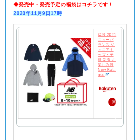
◆発売中・発売予定の福袋はコチラです！
2020年11月9日17時
福袋 2021
ニューバ
ランス ジ
ュニアキ
ッズ・子
供 新春 お
楽しみ袋
New Bala
nce
楽
天
で
購
入