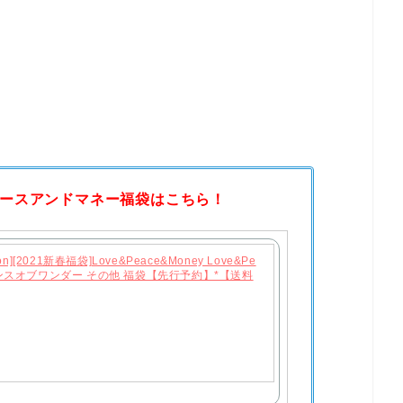
ースアンドマネー福袋はこちら！
hion][2021新春福袋]Love&Peace&Money Love&Pe
 センスオブワンダー その他 福袋【先行予約】*【送料