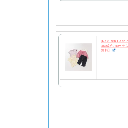
[Rakuten Fas
ace&Money
無料】