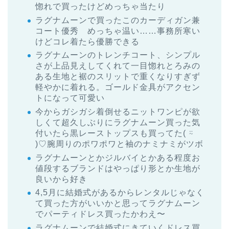
惚れで買ったけどめっちゃ当たり
ラグナムーンで買ったこのカーディガン兼
コート優秀 めっちゃ温い……事務所寒い
けどコレ着たら優勝できる
ラグナムーンのトレンチコート、シンプル
さが上品見えしてくれて一目惚れとろみの
ある生地と裾のスリットで重くなりすぎず
軽やかに着れる。ゴールド金具がアクセン
トになって可愛い
今からガシガシ着倒せるニットワンピが欲
しくて超久しぶりにラグナムーン買った気
付いたら黒レーストップスも買ってた( ⍨
)♡腕周りのポワポワと袖のナミナミがツボ
ラグナムーンとかジルバイとかある程度お
値段するブランドはやっぱり形とか生地が
良いから好き
4,5月に結婚式があるからレンタルじゃなく
て買った方がいいかと思ってラグナムーン
でパーティドレス買ったかわえ〜
ラグナムーンで結婚式にきていくドレス買