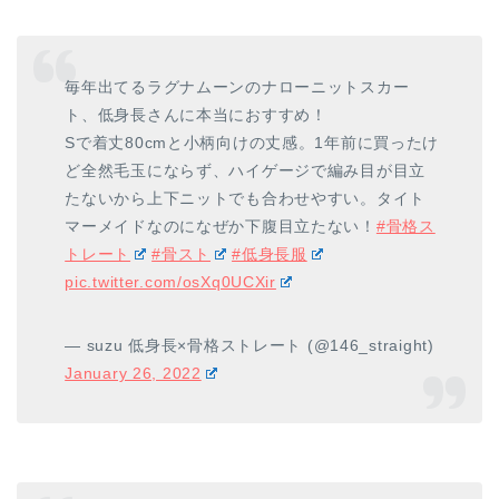
毎年出てるラグナムーンのナローニットスカー
ト、低身長さんに本当におすすめ！
Sで着丈80cmと小柄向けの丈感。1年前に買ったけ
ど全然毛玉にならず、ハイゲージで編み目が目立
たないから上下ニットでも合わせやすい。タイト
マーメイドなのになぜか下腹目立たない！
#骨格ス
トレート
#骨スト
#低身長服
pic.twitter.com/osXq0UCXir
— suzu 低身長×骨格ストレート (@146_straight)
January 26, 2022