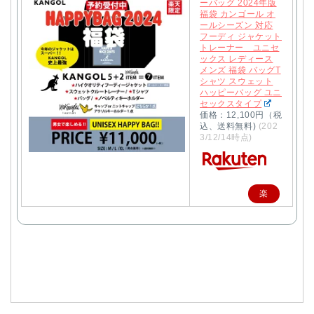
ーバッグ 2024年版
福袋 カンゴール オ
ールシーズン 対応
フーディ ジャケット
トレーナー ユニセ
ックス レディース
メンズ 福袋 バッグT
シャツ スウェット
ハッピーバッグ ユニ
セックスタイプ
価格：12,100円（税
込、送料無料)
(202
3/12/14時点)
楽
天
で
購
入