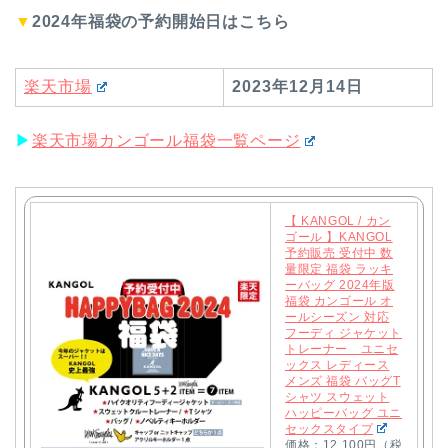
▼
2024年福袋の予約開始日はこちら
楽天市場
2023
年12月14日
▶︎
楽天市場カンゴール福袋一覧ページ
【 KANGOL / カン
ゴール 】KANGOL
予約販売 受付中 数
量限定 福袋 ラッキ
ーバッグ 2024年版
福袋 カンゴール オ
ールシーズン 対応
フーディ ジャケット
トレーナー ユニセ
ックス レディース
メンズ 福袋 バッグT
シャツ スウェット
ハッピーバッグ ユニ
セックスタイプ
価格：12,100円（税