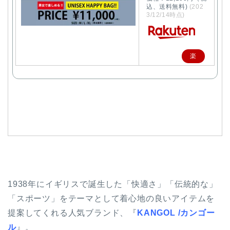
込、送料無料)
(202
3/12/14時点)
楽
天
で
購
入
1938年にイギリスで誕生した「快適さ」「伝統的な」
「スポーツ」をテーマとして着心地の良いアイテムを
提案してくれる人気ブランド、『
KANGOL /カンゴー
ル
』。