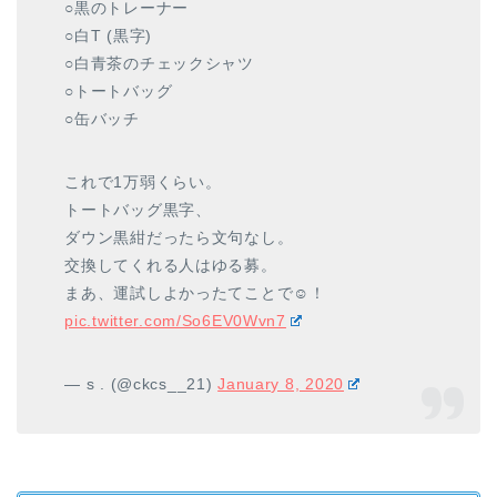
○黒のトレーナー
○白T (黒字)
○白青茶のチェックシャツ
○トートバッグ
○缶バッチ
これで1万弱くらい。
トートバッグ黒字、
ダウン黒紺だったら文句なし。
交換してくれる人はゆる募。
まあ、運試しよかったてことで☺️！
pic.twitter.com/So6EV0Wvn7
— s . (@ckcs__21)
January 8, 2020