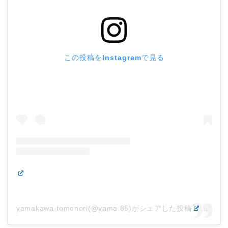
この投稿をInstagramで見る
yamakawa-tomonori(@yama.85)がシェアした投稿
–
201