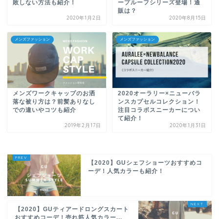
敗しない方法も紹介！
ープルーフシリーズ登場！通
販は？
2020年1月2日
2020年8月15日
メンズファッション
メンズファッション
メンズワークキャップのお洒
2020オーラリー×ニューバラ
落な被り方は？前髪ありなし
ンスカプセルコレクション！
での違いやコツも紹介
注目コラボスニーカーについ
て紹介！
2019年2月17日
2020年1月31日
【2020】GUシェフショーツおすすめコ
ーデ！人気カラーも紹介！
【2020】GUティアードロングスカート
おすすめコーデ！売れ筋人気カラー...