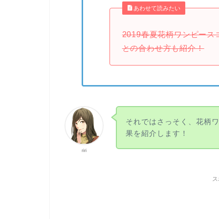
あわせて読みたい
2019春夏花柄ワンピー
との合わせ方も紹介！
それではさっそく、花柄
果を紹介します！
riri
ス