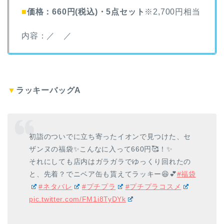
■
価格：660円(税込)・5点セット
※2,700円相当
内容：／ ／
▼
ラッキーバッグA
初詣のついでに立ち寄ったイオンで見つけた、セ
ザンヌの福袋✨こんなに入って660円🥰！✨
それにしても店内はガラガラでゆっくり回れたの
と、先着？でニベア缶も貰えてラッキー😆💕
#福袋
#ネタバレ
#プチプラ
#プチプラコスメ
pic.twitter.com/FM1i8TyDYk