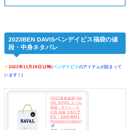
2023BEN DAVISベンデイビス福袋の値
段・中身ネタバレ
▼
2022年11月29日12時
(
ベンデイビス
のアイテムが詰まって
います！)
[2023新春福袋] NA
VAL NAVAL ナバル
福袋・ギフト・そ
の他 福袋【先行予
約】*【送料無料】
[Rakuten Fashion]