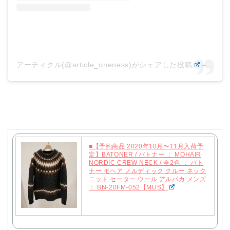
アーティクル(@article_oneness)がシェアした投稿
–
202
■【予約商品 2020年10月〜11月入荷予
定】BATONER / バトナー ： MOHAIR
NORDIC CREW NECK / 全2色 ： バト
ナー モヘア ノルディック クルー ネック
ニット セーター ウール アルパカ メンズ
： BN-20FM-052【MUS】