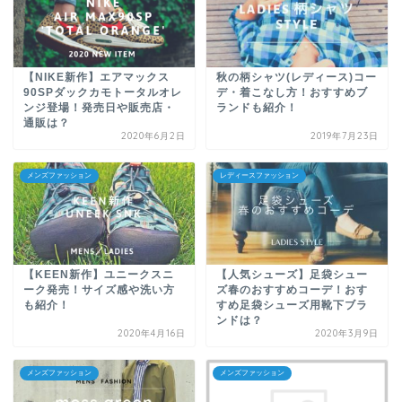
【NIKE新作】エアマックス
秋の柄シャツ(レディース)コー
90SPダックカモトータルオレ
デ・着こなし方！おすすめブ
ンジ登場！発売日や販売店・
ランドも紹介！
通販は？
2020年6月2日
2019年7月23日
メンズファッション
レディースファッション
【KEEN新作】ユニークスニ
【人気シューズ】足袋シュー
ーク発売！サイズ感や洗い方
ズ春のおすすめコーデ！おす
も紹介！
すめ足袋シューズ用靴下ブラ
ンドは？
2020年4月16日
2020年3月9日
メンズファッション
メンズファッション